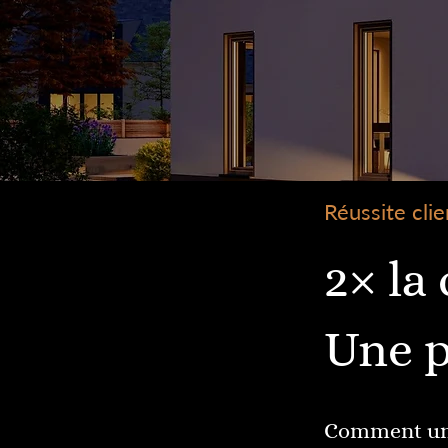
Réussite cli
2× la
Une p
Comment un f