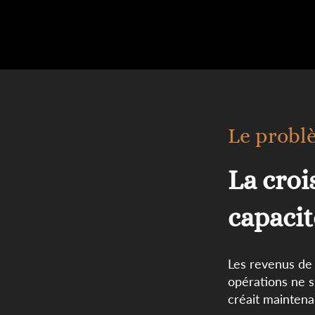
Le probl
La croi
capacit
Les revenus de 
opérations ne su
créait maintenan