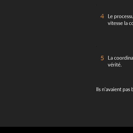
4
Le processu
vitesse la 
5
La coordina
vérité.
lls n’avaient pas 