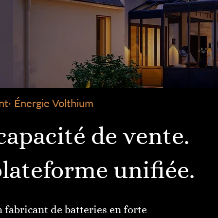
ent· Énergie Volthium
 capacité de vente.
lateforme unifiée.
abricant de batteries en forte